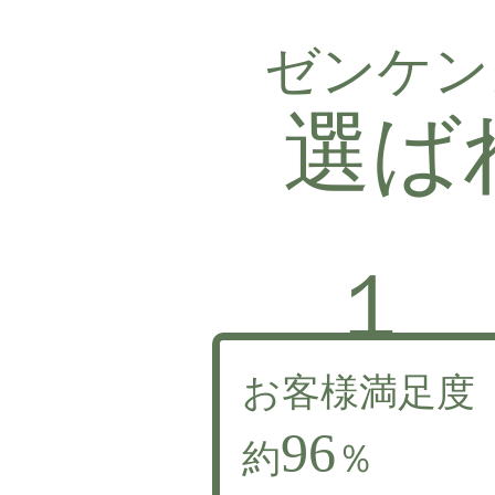
ゼンケン
選ば
１
お客様満足度
96
約
％