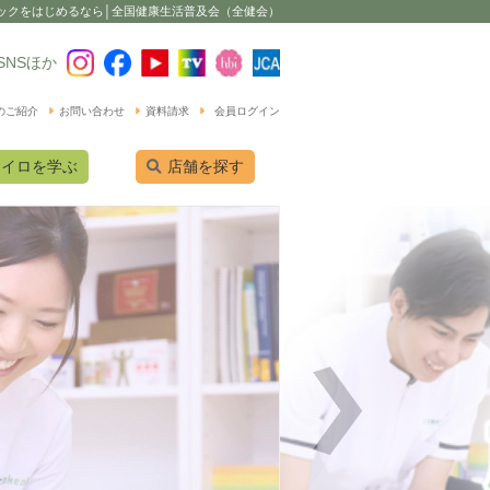
ックをはじめるなら│全国健康生活普及会（全健会）
SNSほか
のご紹介
お問い合わせ
資料請求
会員ログイン
カイロを学ぶ
店舗を探す