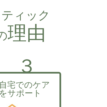
クティック
理由
の
３
自宅でのケア
をサポート