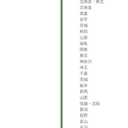
北海道・東北
北海道
青森
岩手
宮城
秋田
山形
福島
関東
東京
神奈川
埼玉
千葉
茨城
栃木
群馬
山梨
信越・北陸
新潟
長野
富山
石川