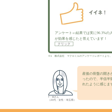
アンケート
結果では実に96.3%の
※1
が効果を感じたと答えています！
クリック
※1 株式会社 マクロミルのアンケートレポートより。そ
産後の骨盤の開き
ったので、半信半
れたように感じま
T・Mさん
（20代・女性・埼玉県）